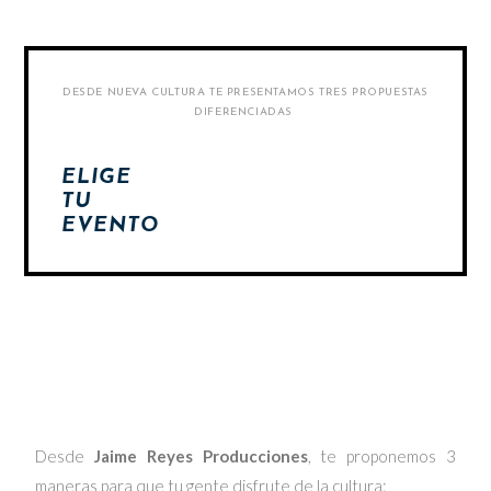
DESDE NUEVA CULTURA TE PRESENTAMOS TRES PROPUESTAS
DIFERENCIADAS
ELIGE
TU
EVENTO
Desde
Jaime Reyes Producciones
, te proponemos 3
maneras para que tu gente disfrute de la cultura: