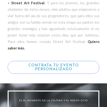
•
Street Art Festival
: Y para los jóvenes, los grandes
olvidados de estos meses, mini adultos que empezaron a
vivir fuera del ala de sus progenitores, que para ellos sus
amigos son su familia siendo en esta etapa sus padres los
grandes enemigos y han aguantado estoicamente el no
poder tener más relación estos días que por teléfono.
Para ellos hemos creado Street Art Festival.
Quiero
saber más.
CONTRATA TU EVENTO
PERSONALIZADO
ES EL MOMENTO DE LA CULTURA Y EL NUEVO OCIO